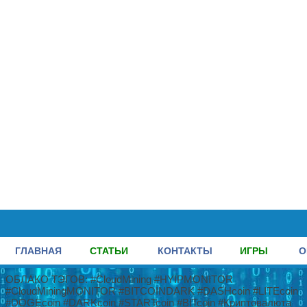
ГЛАВНАЯ
СТАТЬИ
КОНТАКТЫ
ИГРЫ
О
ОБЛАКО ТЭГОВ: #CloudMining #HYIPMONITOR
#CloudMiningMONITOR #BITCOINDARK #DASHcoin #LITEcoin
#DOGEcoin #DARKcoin #STARTcoin #BITcoin #Криптовалюта