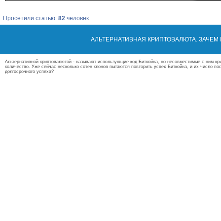
Просетили статью:
82
человек
АЛЬТЕРНАТИВНАЯ КРИПТОВАЛЮТА. ЗАЧЕМ
Альтернативной криптовалютой - называют использующие код Биткойна, но несовместимые с ним кр
количество. Уже сейчас несколько сотен клонов пытаются повторить успех Биткойна, и их число пост
долгосрочного успеха?