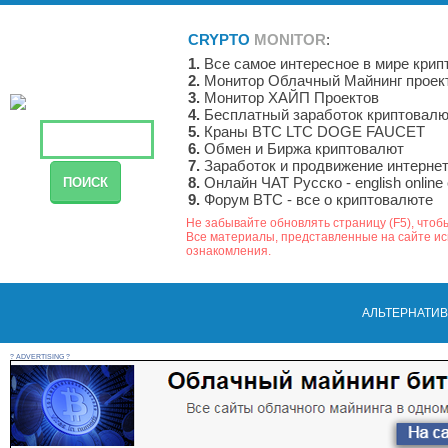
CRYPTO
MONITOR
:
1.
Все самое интересное в мире крип
2.
Монитор Облачный Майнинг проек
3.
Монитор ХАЙП Проектов
4.
Бесплатный заработок криптовалю
5.
Краны BTC LTC DOGE FAUCET
6.
Обмен и Биржа криптовалют
7.
Заработок и продвижение интернет
8.
Онлайн ЧАТ Русско - english online 
9.
Форум BTC - все о криптовалюте
Не забывайте обновлять страницу (F5), чтоб
Все материалы, представленные на сайте и
ознакомления.
АЛЬТЕРНАТИВ
? ADVERTISING ?