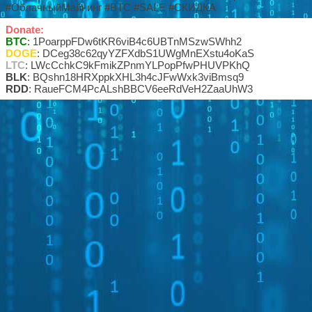
#ОблачныйМайнинг #BTC #SALE #СКИДКА
Donate:
BTC
: 1PoarppFDw6tKR6viB4c6UBTnMSzwSWhh2
DOGE
: DCeg38c62qyYZFXdbS1UWgMnEXstu4oKaS
LTC
: LWcCchkC9kFmikZPnmYLPopPfwPHUVPKhQ
BLK
: BQshn18HRXppkXHL3h4cJFwWxk3viBmsq9
RDD
: RaueFCM4PcALshBBCV6eeRdVeH2ZaaUhW3