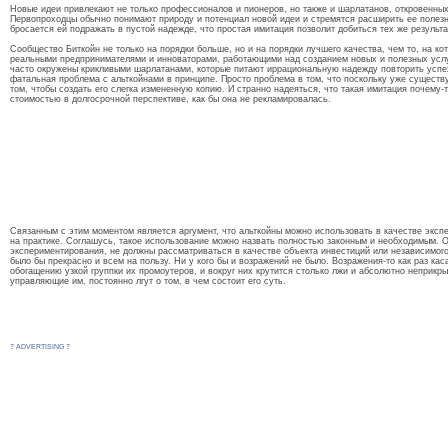
Новые идеи привлекают не только профессионалов и пионеров, но также и шарлатанов, откровенных
Первопроходцы обычно понимают природу и потенциал новой идеи и стремятся расширить ее полезн
бросается ей подражать в пустой надежде, что простая имитация позволит добиться тех же результа
Сообщество Биткойн не только на порядки больше, но и на порядки лучшего качества, чем то, на ко
реальными предпринимателями и инноваторами, работающими над созданием новых и полезных услу
часто окружены крикливыми шарлатанами, которые питают иррациональную надежду повторить успех 
фатальная проблема с альткойнами в принципе. Просто проблема в том, что поскольку уже существу
том, чтобы создать его слегка измененную копию. И странно надеяться, что такая имитация почему-
стоимостью в долгосрочной перспективе, как бы она не рекламировалась.
Связанным с этим моментом является аргумент, что альткойны можно использовать в качестве экспе
на практике. Соглашусь, такое использование можно назвать полностью законным и необходимым. 
экспериментирования, не должны рассматриваться в качестве объекта инвестиций или независимого 
было бы прекрасно и всем на пользу. Ни у кого бы и возражений не было. Возражения-то как раз ка
обогащению узкой группки их промоутеров, и вокруг них крутится столько лжи и абсолютно неприкры
управляющие им, постоянно лгут о том, в чем состоит его суть.
? ADVERTISING ?