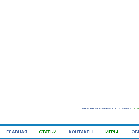
? BEST FOR INVESTING IN CRYPTOCURRENCY:
CLOU
ГЛАВНАЯ
СТАТЬИ
КОНТАКТЫ
ИГРЫ
ОБ