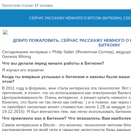
Просетили статью:
17
человек
СЕЙЧАС РАССКАЖУ НЕМНОГО О BITCOIN (БИТКОИН), СЕ
ДОБРО ПОЖАЛОВАТЬ, СЕЙЧАС РАССКАЖУ НЕМНОГО О B
БИТКОИН!
Сегодняшнее интервью с Philip Salter (Филиппом Солтер), ведущ
Genesis MIning.
Что вы делали перед начало работы в Биткоин?
Я изучал его играючи.
Когда ты впервые услышал о биткоине и каковы были ваши
этом?
В 2011 году в форумах, мне стала интересна эта технология. Вот 
прочтения, я понял, что он использовался как электронная Валюта
Централизованности. Очень интересно, я решил купить немного э
Конечно, это было не так легко как сейчас :) и я помню, как через
то приобрел несколько монет стоимостью около 1,2$ за каждую (с
19.12.2015). Я был впечатлен тем, как легко использовать Биткоин
Что привлекло вас в Биткоин? Что показалось Вам наиболе
Самое интересное в Bitcoin - это конечно, технология чепочки бло
распределения по всей сети и гарантия целостности базы данных.