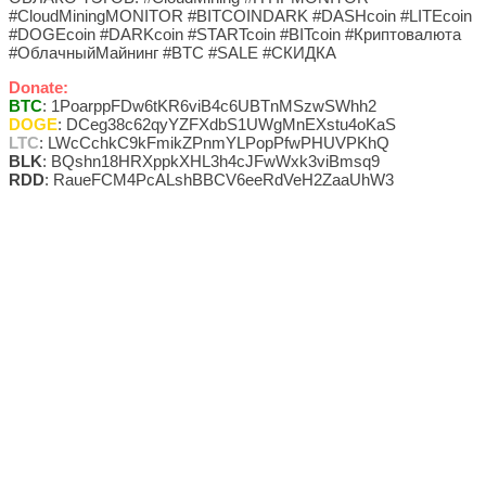
#CloudMiningMONITOR #BITCOINDARK #DASHcoin #LITEcoin
#DOGEcoin #DARKcoin #STARTcoin #BITcoin #Криптовалюта
#ОблачныйМайнинг #BTC #SALE #СКИДКА
Donate:
BTC
: 1PoarppFDw6tKR6viB4c6UBTnMSzwSWhh2
DOGE
: DCeg38c62qyYZFXdbS1UWgMnEXstu4oKaS
LTC
: LWcCchkC9kFmikZPnmYLPopPfwPHUVPKhQ
BLK
: BQshn18HRXppkXHL3h4cJFwWxk3viBmsq9
RDD
: RaueFCM4PcALshBBCV6eeRdVeH2ZaaUhW3