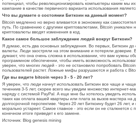
потенциал, чтобы революционизировать компьютеры каким мы их з
кампание в качестве первичного варианта использования являет
Что вы думаете о состоянии Биткоин на данный момент?
Bitcoin медленно но верно вливается в экономику как самостоят
путь. По сравнению с другими криптовалютами, Bitcoin уникален 
криптовалюты вводят изменения в код.
Какое самое большое заблуждение людей вокруг Биткоин?
Я думаю, есть два основных заблуждения. Во первых, Биткоин до
валюты. Люди заостряли на этом внимание и потеряли доверие. Вт
думают, что она очень сложна в использовании, что вам нужны о
программном обеспечении, чтобы иметь возможность использовать
уверен, что многих людей - это не остановило попробовать Bitcoin
пользователей растет. Ложные мифы разрушаются и работа с Bitc
Где вы видите bitcoin через 3 - 5 - 20 лет?
Я уверен, что люди начнут использовать Биткоин все чаще и чаще 
течениив 3-5 лет, скорее всего мы увидим множество интернет-м
наряду с системой PayPal. А еще мне бы хотелось увидеть испол
таких как оплата вашей квартиры или плата за вызов мастера на 
долгосрочной перспективе. Через 20 лет Биткоину будет 26 лет, и 
морально устареет. Самое главное - это если он не сталкнется с 
конечном итоге приведет к его замене.
Источник: Blog genesis mining